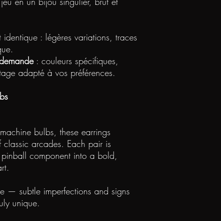
u en un bijou singulier, brut et
 identique : légères variations, traces
que.
r demande
: couleurs spécifiques,
ontage adapté à vos préférences.
lbs
 machine bulbs, these earrings
f classic arcades. Each pair is
 pinball component into a bold,
rt.
ke — subtle imperfections and signs
uly unique.