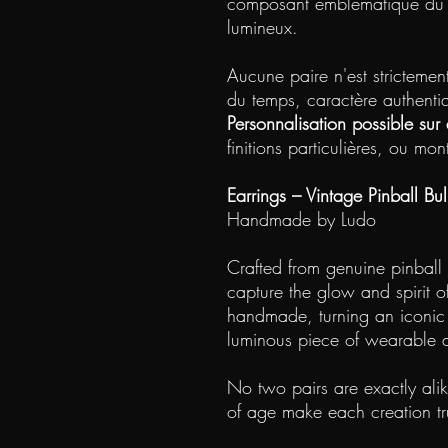
composant emblématique du je
lumineux.
Aucune paire n'est strictement
du temps, caractère authenti
Personnalisation possible su
finitions particulières, ou m
Earrings – Vintage Pinball Bu
Handmade by Ludo
Crafted from genuine pinball
capture the glow and spirit o
handmade, turning an iconic
luminous piece of wearable a
No two pairs are exactly ali
of age make each creation tr